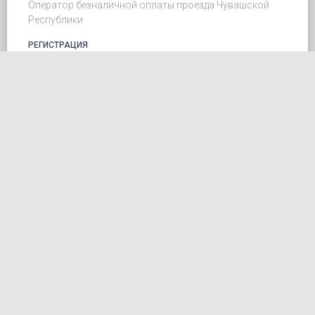
Оператор безналичной оплаты проезда Чувашской
Республики
РЕГИСТРАЦИЯ
ЛИЧНЫЙ КАБИНЕТ
Операции
ПУНКТЫ ПРОДАЖ
ПУНКТЫ ПОПОЛНЕНИЯ
КАК ПОПОЛНИТЬ
УСЛОВИЯ
Карты