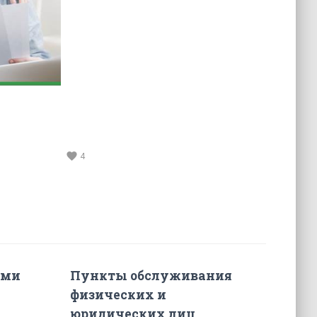
favorite
4
ами
Пункты обслуживания
физических и
юридических лиц