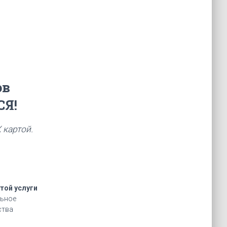
ов
Я!
 картой.
той услуги
льное
ства