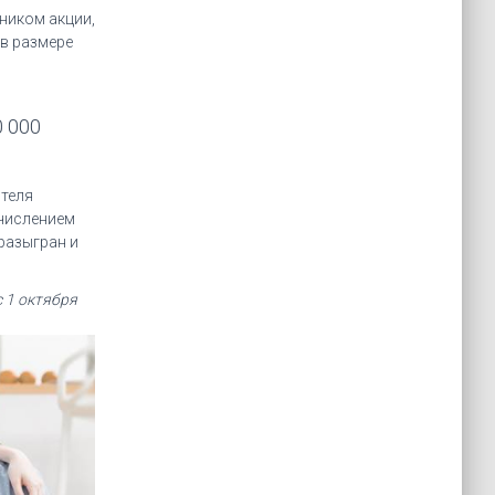
ником акции,
 в размере
 000
ителя
ачислением
 разыгран и
 1 октября