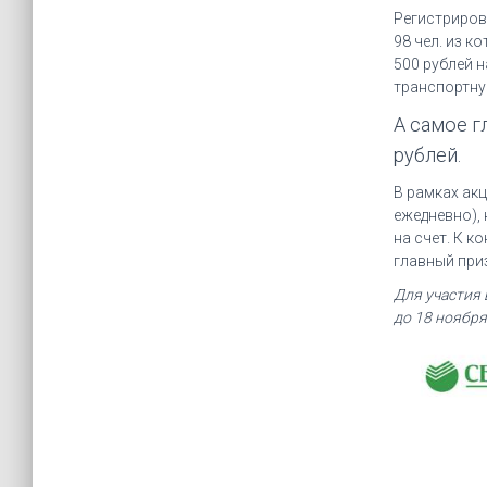
Регистриров
98 чел. из 
500 рублей 
транспортную
А самое г
рублей.
В рамках акц
ежедневно),
на счет. К к
главный при
Для участия 
до 18 ноября