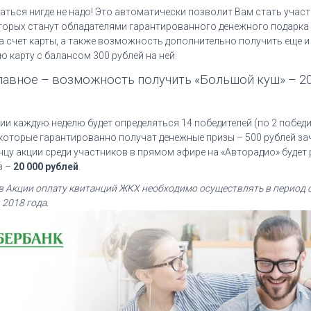
аться нигде не надо! Это автоматически позволит Вам стать участ
которых станут обладателями гарантированного денежного подарка
на счет карты, а также возможность дополнительно получить еще и
 карту с балансом 300 рублей на ней.
лавное – возможность получить «Большой куш» – 20
ии каждую неделю будет определяться 14 победителей (по 2 побед
 которые гарантированно получат денежные призы – 500 рублей з
онцу акции среди участников в прямом эфире на «Авторадио» будет
з –
20 000 рублей
.
в Акции оплату квитанций ЖКХ необходимо осуществлять в период с
 2018 года.