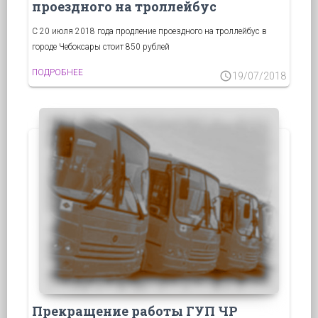
проездного на троллейбус
С 20 июля 2018 года продление проездного на троллейбус в
городе Чебоксары стоит 850 рублей
ПОДРОБНЕЕ
schedule
19/07/2018
Прекращение работы ГУП ЧР